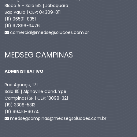
Bloco A – Sala 512 | Jabaquara
São Paulo | CEP: 04309-011
(11) 96591-8351
(11) 97896-3476
comercial@medsegsolucoes.com.br
MEDSEG CAMPINAS
ADMINISTRATIVO
Rua Aguaçu, 171
Sala 115 | Alphaville Cond. Ypê
Campinas/SP | CEP: 13098-321
(19) 3308-5313
(11) 99410-9074​
medsegcampinas@medsegsolucoes.com.br