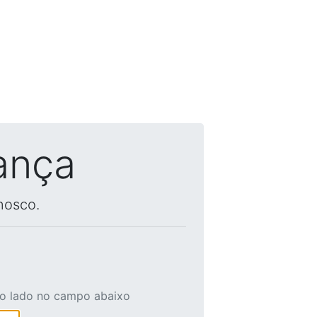
ança
nosco.
ao lado no campo abaixo