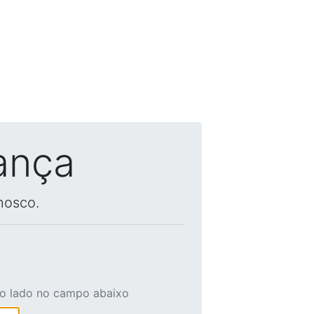
ança
nosco.
ao lado no campo abaixo