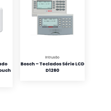
Intrusão
ado
Bosch – Teclados Série LCD
Touch
D1260