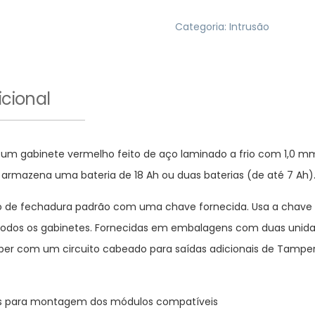
Categoria:
Intrusão
cional
 um gabinete vermelho feito de aço laminado a frio com 1,0 mm 
 armazena uma bateria de 18 Ah ou duas baterias (de até 7 Ah)
o de fechadura padrão com uma chave fornecida. Usa a chave s
todos os gabinetes. Fornecidas em embalagens com duas unida
r com um circuito cabeado para saídas adicionais de Tamper
icos para montagem dos módulos compatíveis