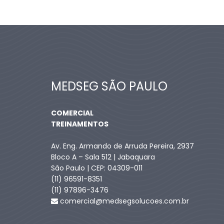
MEDSEG SÃO PAULO
COMERCIAL
TREINAMENTOS
Av. Eng. Armando de Arruda Pereira, 2937
Bloco A – Sala 512 | Jabaquara
São Paulo | CEP: 04309-011
(11) 96591-8351
(11) 97896-3476
comercial@medsegsolucoes.com.br