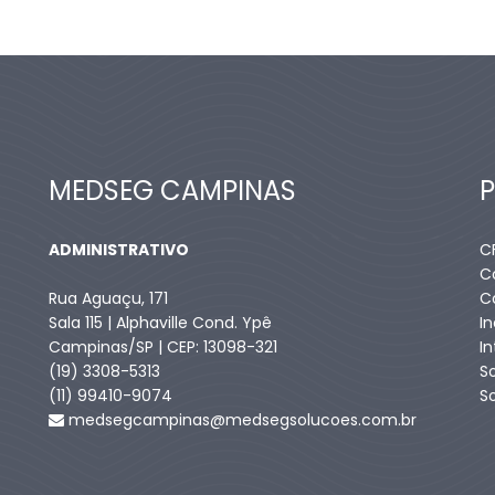
MEDSEG CAMPINAS
ADMINISTRATIVO
C
C
Rua Aguaçu, 171
C
Sala 115 | Alphaville Cond. Ypê
I
Campinas/SP | CEP: 13098-321
I
(19) 3308-5313
S
(11) 99410-9074​
S
medsegcampinas@medsegsolucoes.com.br