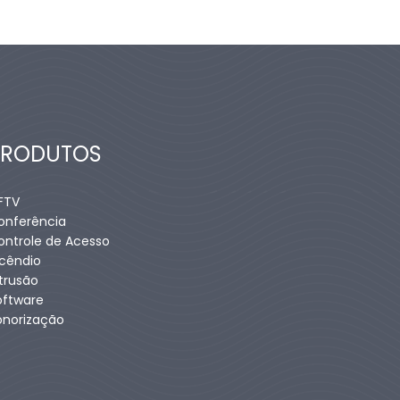
PRODUTOS
FTV
onferência
ontrole de Acesso
ncêndio
ntrusão
oftware
onorização