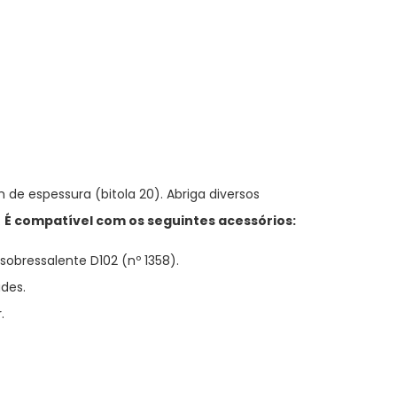
de espessura (bitola 20). Abriga diversos
.
É compatível com os seguintes acessórios:
obressalente D102 (nº 1358).
des.
.