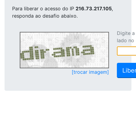
Para liberar o acesso
do IP
216.73.217.105
,
responda ao desafio abaixo.
Digite 
lado no
[trocar imagem]