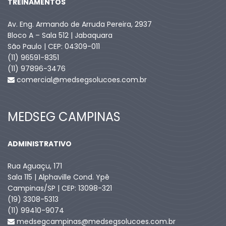
TREINAMENTOS
Av. Eng. Armando de Arruda Pereira, 2937
Bloco A – Sala 512 | Jabaquara
São Paulo | CEP: 04309-011
(11) 96591-8351
(11) 97896-3476
comercial@medsegsolucoes.com.br
MEDSEG CAMPINAS
ADMINISTRATIVO
Rua Aguaçu, 171
Sala 115 | Alphaville Cond. Ypê
Campinas/SP | CEP: 13098-321
(19) 3308-5313
(11) 99410-9074​
medsegcampinas@medsegsolucoes.com.br