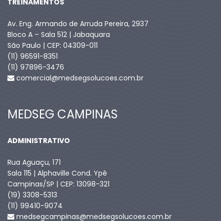
TREINAMENTOS
Av. Eng. Armando de Arruda Pereira, 2937
Bloco A – Sala 512 | Jabaquara
São Paulo | CEP: 04309-011
(11) 96591-8351
(11) 97896-3476
comercial@medsegsolucoes.com.br
MEDSEG CAMPINAS
ADMINISTRATIVO
Rua Aguaçu, 171
Sala 115 | Alphaville Cond. Ypê
Campinas/SP | CEP: 13098-321
(19) 3308-5313
(11) 99410-9074​
medsegcampinas@medsegsolucoes.com.br